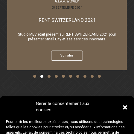
08 SEPTEMBRE 2021
RENT SWITZERLAND 2021
t
Studio MEV était présent au RENT SWITZERLAND 2021 pour
présenter Small City et ses services innovants.
Voir plus
Slide group 1
Slide group 2
Slide group 3
Slide group 4
Slide group 5
Slide group 6
Slide group 7
Slide group 8
Slide group 9
Slide group 10
Gérer le consentement aux
cookies
CONTACTEZ-NOUS
LIENS
Studio MEV SA
ACCUEIL
Pour offrir les meilleures expériences, nous utilisons des technologies
Chemin Louis-Hubert 2
ACTUALITÉS
telles que les cookies pour stocker et/ou accéder aux informations des
1213 Petit-Lancy
LES PROJETS
appareils. Le fait de consentir à ces technologies nous permettra de