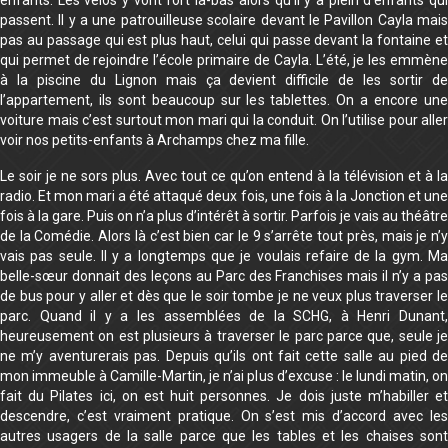
enfants. Les vélos y vont fort là-bas alors qu’il y a plein d’enfants qui
passent. Il y a une patrouilleuse scolaire devant le Pavillon Cayla mais
pas au passage qui est plus haut, celui qui passe devant la fontaine et
qui permet de rejoindre l’école primaire de Cayla. L’été, je les emmène
à la piscine du Lignon mais ça devient difficile de les sortir de
l’appartement, ils sont beaucoup sur les tablettes. On a encore une
voiture mais c’est surtout mon mari qui la conduit. On l’utilise pour aller
voir nos petits-enfants à Archamps chez ma fille.
Le soir je ne sors plus. Avec tout ce qu’on entend à la télévision et à la
radio. Et mon mari a été attaqué deux fois, une fois à la Jonction et une
fois à la gare. Puis on n’a plus d’intérêt à sortir. Parfois je vais au théâtre
de la Comédie. Alors là c’est bien car le 9 s’arrête tout près, mais je n’y
vais pas seule. Il y a longtemps que je voulais refaire de la gym. Ma
belle-sœur donnait des leçons au Parc des Franchises mais il n’y a pas
de bus pour y aller et dès que le soir tombe je ne veux plus traverser le
parc. Quand il y a les assemblées de la SCHG, à Henri Dunant,
heureusement on est plusieurs à traverser le parc parce que, seule je
ne m’y aventurerais pas. Depuis qu’ils ont fait cette salle au pied de
mon immeuble à Camille-Martin, je n’ai plus d’excuse : le lundi matin, on
fait du Pilates ici, on est huit personnes. Je dois juste m’habiller et
descendre, c’est vraiment pratique. On s’est mis d’accord avec les
autres usagers de la salle parce que les tables et les chaises sont