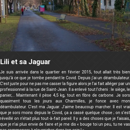
Lili et sa Jaguar
Je suis arrivée dans le quartier en février 2015, tout allait très bien
jusqu’à ce que je tombe pendant le Covid. Depuis j’ai un déambulateur.
C’est juste pour ne pas me casser la figure alors je l’ai fait alléger par un
professionnel à la rue de Saint-Jean. Il a enlevé tout l’cheni : le siège, le
panier,… Maintenant il pèse 4,5 kg, tout en fibre de carbone. Je sors
quasiment tous les jours aux Charmilles, je fonce avec mon
déambulateur. C’est ma Jaguar. J’aime beaucoup marcher. Il est vrai
que je sors moins depuis le Covid, ça a cassé quelque chose ; on s’est
réveillé on n’était plus tout-à-fait pareil. Il y a des choses que je faisais,
que je n’ai plus envie de faire et je me dis « bouge toi un peu, tu ne vas
pas commencer à pleurnicher dans ton coin ! ».