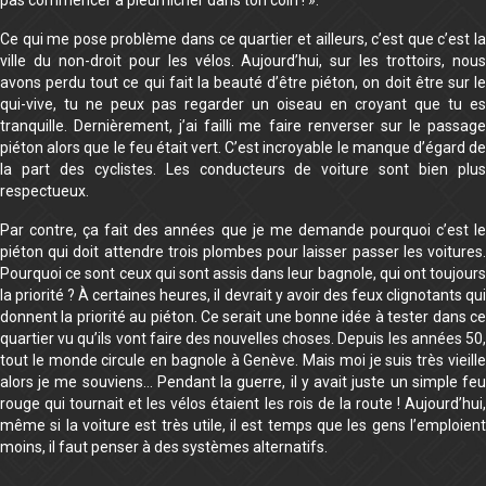
Ce qui me pose problème dans ce quartier et ailleurs, c’est que c’est la
ville du non-droit pour les vélos. Aujourd’hui, sur les trottoirs, nous
avons perdu tout ce qui fait la beauté d’être piéton, on doit être sur le
qui-vive, tu ne peux pas regarder un oiseau en croyant que tu es
tranquille. Dernièrement, j’ai failli me faire renverser sur le passage
piéton alors que le feu était vert. C’est incroyable le manque d’égard de
la part des cyclistes. Les conducteurs de voiture sont bien plus
respectueux.
Par contre, ça fait des années que je me demande pourquoi c’est le
piéton qui doit attendre trois plombes pour laisser passer les voitures.
Pourquoi ce sont ceux qui sont assis dans leur bagnole, qui ont toujours
la priorité ? À certaines heures, il devrait y avoir des feux clignotants qui
donnent la priorité au piéton. Ce serait une bonne idée à tester dans ce
quartier vu qu’ils vont faire des nouvelles choses. Depuis les années 50,
tout le monde circule en bagnole à Genève. Mais moi je suis très vieille
alors je me souviens… Pendant la guerre, il y avait juste un simple feu
rouge qui tournait et les vélos étaient les rois de la route ! Aujourd’hui,
même si la voiture est très utile, il est temps que les gens l’emploient
moins, il faut penser à des systèmes alternatifs.