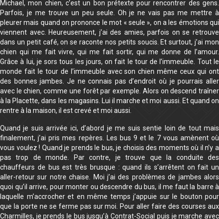
Michael, mon chien, c’est un bon prétexte pour rencontrer des gens.
Parfois, je me trouve un peu seule. Oh je ne vais pas me mettre à
pleurer mais quand on prononce le mot « seule », on a les émotions qui
viennent avec. Heureusement, j’ai des amies, parfois on se retrouve
dans un petit café, on se raconte nos petits soucis. Et surtout, j’ai mon
chien qui me fait vivre, qui me fait sortir, qui me donne de l’amour.
Grâce à lui, je sors tous les jours, on fait le tour de l’immeuble. Tout le
monde fait le tour de l’immeuble avec son chien même ceux qui ont
des bonnes jambes. Je ne connais pas d’endroit où je pourrais aller
avec le chien, comme une forêt par exemple. Alors on descend traîner
à la Placette, dans les magasins. Lui il marche et moi aussi. Et quand on
rentre à la maison, il est crevé et moi aussi.
Quand je suis arrivée ici, d’abord je me suis sentie loin de tout mais
finalement, j’ai pris mes repères. Les bus 9 et le 7 vous amènent où
vous voulez ! Quand je prends le bus, je choisis des moments où il n’y a
pas trop de monde. Par contre, je trouve que la conduite des
chauffeurs de bus est très brusque : quand ils s’arrêtent on fait un
aller-retour sur notre chaise. Moi j’ai des problèmes de jambes alors
quoi qu’il arrive, pour monter ou descendre du bus, il me faut la barre à
laquelle m’accrocher et en même temps j’appuie sur le bouton pour
que la porte ne se ferme pas sur moi. Pour aller faire des courses aux
Charmilles, je prends le bus jusqu’à Contrat-Social puis je marche avec