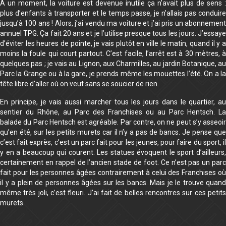
À un moment, la voiture est devenue inutile ça n’avait plus de sens :
plus d’enfants à transporter et le temps passe, je n’allais pas conduire
jusqu’à 100 ans ! Alors, j’ai vendu ma voiture et j’ai pris un abonnement
annuel TPG. Ça fait 20 ans et je l’utilise presque tous les jours. J’essaye
d’éviter les heures de pointe, je vais plutôt en ville le matin, quand il y a
moins la foule qui court partout. C’est facile, l’arrêt est à 30 mètres, à
quelques pas ; je vais au Lignon, aux Charmilles, au jardin Botanique, au
Parc la Grange ou à la gare, je prends même les mouettes l’été. On a la
tête libre d’aller où on veut sans se soucier de rien.
En principe, je vais aussi marcher tous les jours dans le quartier, au
sentier du Rhône, au Parc des Franchises ou au Parc Hentsch. La
balade du Parc Hentsch est agréable. Par contre, on ne peut s’y asseoir
qu’en été, sur les petits murets car il n’y a pas de bancs. Je pense que
c’est fait exprès, c’est un parc fait pour les jeunes, pour faire du sport, il
y en a beaucoup qui courent. Les statues évoquent le sport d’ailleurs,
certainement en rappel de l’ancien stade de foot. Ce n’est pas un parc
fait pour les personnes âgées contrairement à celui des Franchises où
il y a plein de personnes âgées sur les bancs. Mais je le trouve quand
même très joli, c’est fleuri. J’ai fait de belles rencontres sur ces petits
murets.