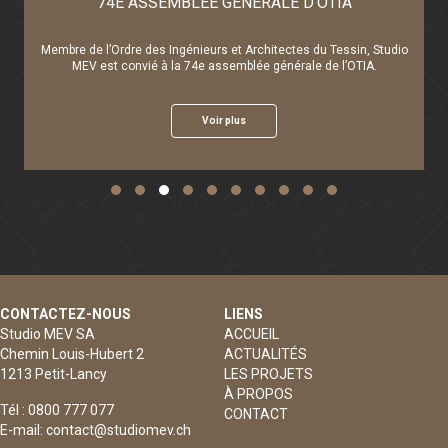
OTIA
DEMAIN
u Tessin, Studio
de l’OTIA.
Travaux en cours et pose de la première pierre
Voir plus
Slide group 1
Slide group 2
Slide group 3
Slide group 4
Slide group 5
Slide group 6
Slide group 7
Slide group 8
Slide group 9
Slide group 10
CONTACTEZ-NOUS
LIENS
Studio MEV SA
ACCUEIL
Chemin Louis-Hubert 2
ACTUALITÉS
1213 Petit-Lancy
LES PROJETS
À PROPOS
Tél :
0800 777 077
CONTACT
E-mail:
contact@studiomev.ch