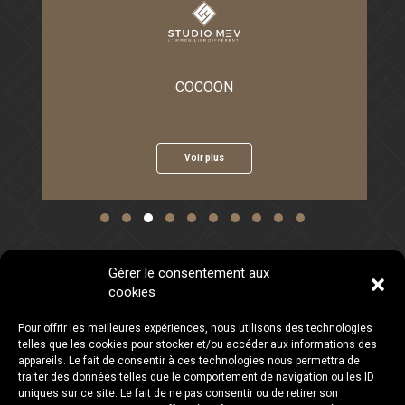
COCOON
2
Voir plus
Slide group 1
Slide group 2
Slide group 3
Slide group 4
Slide group 5
Slide group 6
Slide group 7
Slide group 8
Slide group 9
Slide group 10
Gérer le consentement aux
cookies
CONTACTEZ-NOUS
LIENS
Studio MEV SA
ACCUEIL
Pour offrir les meilleures expériences, nous utilisons des technologies
Chemin Louis-Hubert 2
ACTUALITÉS
telles que les cookies pour stocker et/ou accéder aux informations des
1213 Petit-Lancy
LES PROJETS
appareils. Le fait de consentir à ces technologies nous permettra de
À PROPOS
traiter des données telles que le comportement de navigation ou les ID
Tél :
0800 777 077
CONTACT
uniques sur ce site. Le fait de ne pas consentir ou de retirer son