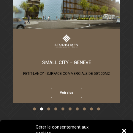
SMALL CITY – GENÈVE
QUARTIER SAI
LANCY - SURFACE COMMERCIALE DE 50’000M2
Voir plus
Slide group 1
Slide group 2
Slide group 3
Slide group 4
Slide group 5
Slide group 6
Slide group 7
Slide group 8
Slide group 9
Slide group 10
Gérer le consentement aux